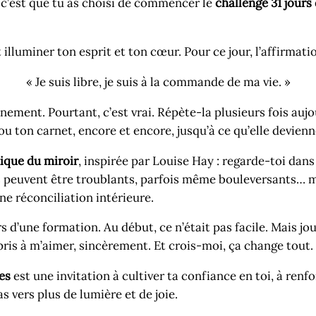
, c’est que tu as choisi de commencer le
challenge 31 jours
illuminer ton esprit et ton cœur. Pour ce jour, l’affirmati
« Je suis libre, je suis à la commande de ma vie. »
nement. Pourtant, c’est vrai. Répète-la plusieurs fois aujo
ou ton carnet, encore et encore, jusqu’à ce qu’elle devien
ique du miroir
, inspirée par Louise Hay : regarde-toi dans
 peuvent être troublants, parfois même bouleversants… ma
ne réconciliation intérieure.
 d’une formation. Au début, ce n’était pas facile. Mais jou
appris à m’aimer, sincèrement. Et crois-moi, ça change tout.
es
est une invitation à cultiver ta confiance en toi, à renf
s vers plus de lumière et de joie.