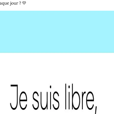
haque jour ? 💛