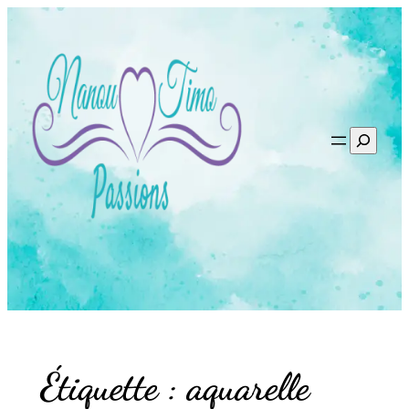
Aller
au
contenu
Recherc
Étiquette :
aquarelle