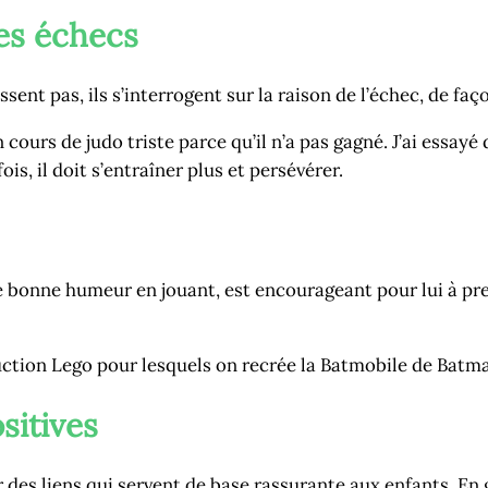
ses échecs
ent pas, ils s’interrogent sur la raison de l’échec, de faço
cours de judo triste parce qu’il n’a pas gagné. J’ai essayé 
ois, il doit s’entraîner plus et persévérer.
de bonne humeur en jouant, est encourageant pour lui à p
uction Lego pour lesquels on recrée la Batmobile de Batm
ositives
es liens qui servent de base rassurante aux enfants. En 