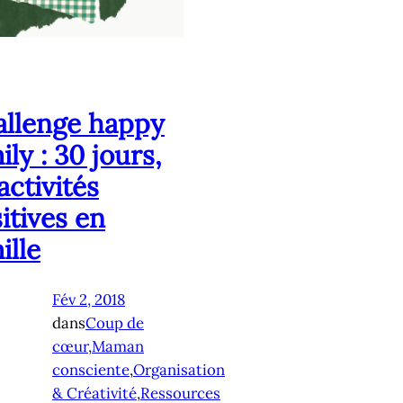
llenge happy
ily : 30 jours,
activités
itives en
ille
Fév 2, 2018
dans
Coup de
cœur
,
Maman
consciente
,
Organisation
& Créativité
,
Ressources