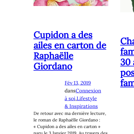
Cupidon a des
Cha
ailes en carton de
fam
Raphaëlle
30 
Giordano
pos
fam
Fév 13, 2019
dans
Connexion
à soi
,
Lifestyle
& Inspirations
De retour avec ma dernière lecture,
le roman de Raphaëlle Giordano :
« Cupidon a des ailes en carton »
paru le 3 Janvier 2019. Au travers des