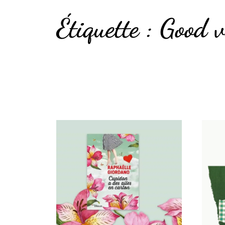
Étiquette :
Good v